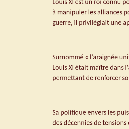
Louis XI est un roi connu p
à manipuler les alliances p
guerre, il privilégiait une
Surnommé « l'araignée univ
Louis XI était maître dans l'
permettant de renforcer son
Sa politique envers les pui
des décennies de tensions et