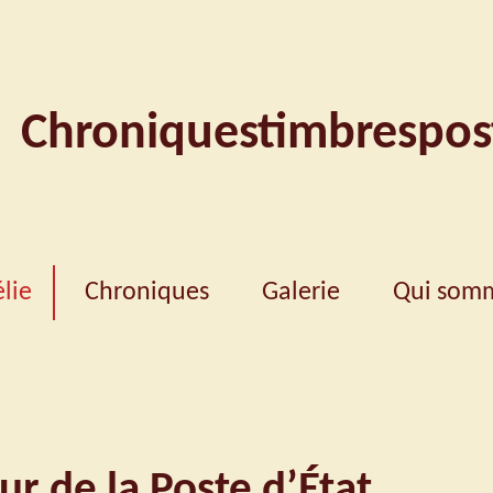
Chroniquestimbrespos
élie
Chroniques
Galerie
Qui somm
eur de la Poste d’État