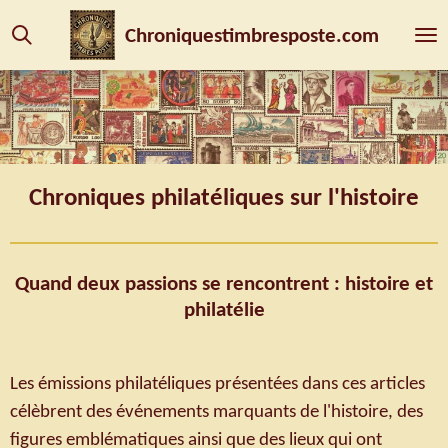
Passer
Chroniquestimbresposte.com
au
contenu
principal
Chroniques philatéliques sur l'histoire
Quand deux passions se rencontrent : histoire et
philatélie
Les émissions philatéliques présentées dans ces articles
célèbrent des événements marquants de l'histoire, des
figures emblématiques ainsi que des lieux qui ont